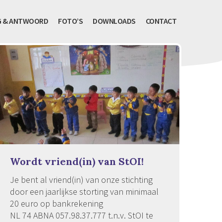
G & ANTWOORD
FOTO’S
DOWNLOADS
CONTACT
Wordt vriend(in) van StOI!
Je bent al vriend(in) van onze stichting
door een jaarlijkse storting van minimaal
20 euro op bankrekening
NL 74 ABNA 057.98.37.777 t.n.v. StOI te