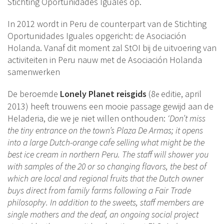
Stichting Oportunidades Iguales op.
In 2012 wordt in Peru de counterpart van de Stichting
Oportunidades Iguales opgericht: de Asociación
Holanda. Vanaf dit moment zal StOI bij de uitvoering van
activiteiten in Peru nauw met de Asociación Holanda
samenwerken
De beroemde
Lonely Planet reisgids
(8
editie, april
e
2013) heeft trouwens een mooie passage gewijd aan de
Heladeria, die we je niet willen onthouden:
‘Don’t miss
the tiny entrance on the town’s Plaza De Armas; it opens
into a large Dutch-orange cafe selling what might be the
best ice cream in northern Peru.
The staff will shower you
with samples of the 20 or so changing flavors, the best of
which are local and regional fruits that the Dutch owner
buys direct from family farms following a Fair Trade
philosophy. In addition to the sweets, staff members are
single mothers and the deaf, an ongoing social project