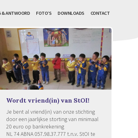
G & ANTWOORD
FOTO’S
DOWNLOADS
CONTACT
Wordt vriend(in) van StOI!
Je bent al vriend(in) van onze stichting
door een jaarlijkse storting van minimaal
20 euro op bankrekening
NL 74 ABNA 057.98.37.777 t.n.v. StOI te