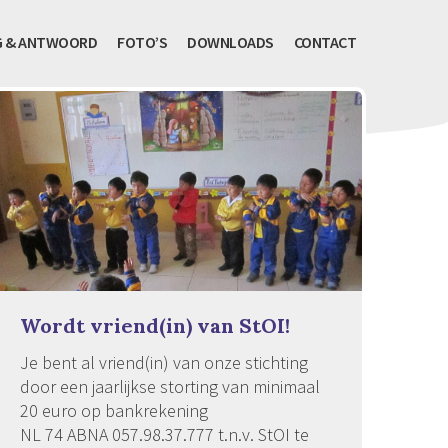
G & ANTWOORD
FOTO’S
DOWNLOADS
CONTACT
Wordt vriend(in) van StOI!
Je bent al vriend(in) van onze stichting
door een jaarlijkse storting van minimaal
20 euro op bankrekening
NL 74 ABNA 057.98.37.777 t.n.v. StOI te